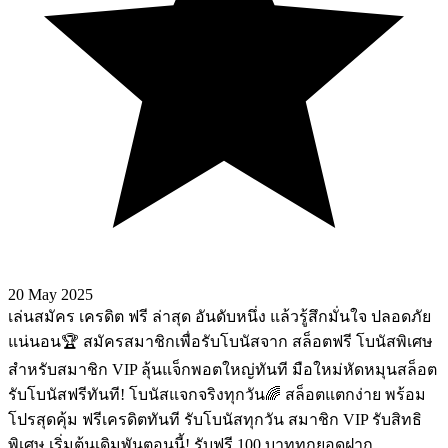
20 May 2025
เล่นสมัคร เครดิต ฟรี ล่าสุด อันดับหนึ่ง แล้วรู้สึกมั่นใจ ปลอดภัย
แน่นอน🏆 สมัครสมาชิกเพื่อรับโบนัสจาก สล็อตฟรี โบนัสพิเศษ
สำหรับสมาชิก VIP ลุ้นแจ็กพอตใหญ่ทันที มือใหม่หัดหมุนสล็อต
รับโบนัสฟรีทันที! โบนัสแจกจริงทุกวัน🌈 สล็อตแตกง่าย พร้อม
โปรสุดคุ้ม ฟรีเครดิตทันที รับโบนัสทุกวัน สมาชิก VIP รับสิทธิ
พิเศษ เริ่มต้นเดิมพันตอนนี้! รับฟรี 100 บาททุกยอดฝาก