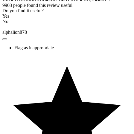
9903 people found this review useful
Do you find it useful?
Yes
No
j
alphalion878
Flag as inappropriate