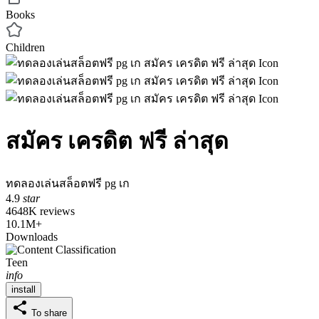
Books
Children
สมัคร เครดิต ฟรี ล่าสุด
ทดลองเล่นสล็อตฟรี pg เก
4.9
star
4648K reviews
10.1M+
Downloads
Teen
info
install
To share