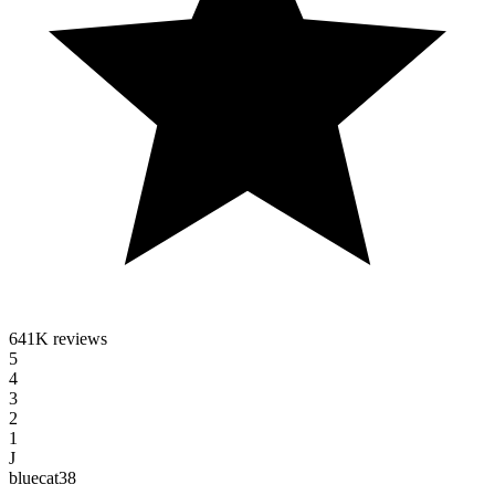
641K reviews
5
4
3
2
1
J
bluecat38