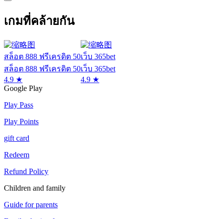
เกมที่คล้ายกัน
สล็อต 888 ฟรีเครดิต 50
เว็บ 365bet
สล็อต 888 ฟรีเครดิต 50
เว็บ 365bet
4.9 ★
4.9 ★
Google Play
Play Pass
Play Points
gift card
Redeem
Refund Policy
Children and family
Guide for parents