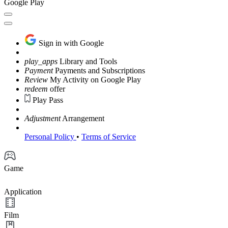
Google Play
Sign in with Google
play_apps
Library and Tools
Payment
Payments and Subscriptions
Review
My Activity on Google Play
redeem
offer
Play Pass
Adjustment
Arrangement
Personal Policy
•
Terms of Service
Game
Application
Film