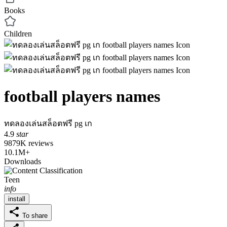
Books
Children
football players names
ทดลองเล่นสล็อตฟรี pg เก
4.9
star
9879K reviews
10.1M+
Downloads
Teen
info
install
To share