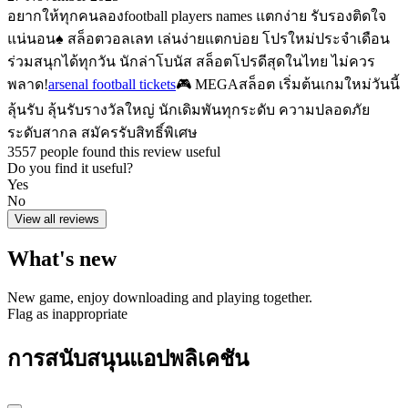
อยากให้ทุกคนลองfootball players names แตกง่าย รับรองติดใจ
แน่นอน♠️ สล็อตวอลเลท เล่นง่ายแตกบ่อย โปรใหม่ประจำเดือน
ร่วมสนุกได้ทุกวัน นักล่าโบนัส สล็อตโปรดีสุดในไทย ไม่ควร
พลาด!
arsenal football tickets
🎮 MEGAสล็อต เริ่มต้นเกมใหม่วันนี้
ลุ้นรับ ลุ้นรับรางวัลใหญ่ นักเดิมพันทุกระดับ ความปลอดภัย
ระดับสากล สมัครรับสิทธิ์พิเศษ
3557 people found this review useful
Do you find it useful?
Yes
No
View all reviews
What's new
New game, enjoy downloading and playing together.
Flag as inappropriate
การสนับสนุนแอปพลิเคชัน