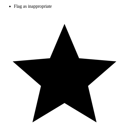
Flag as inappropriate