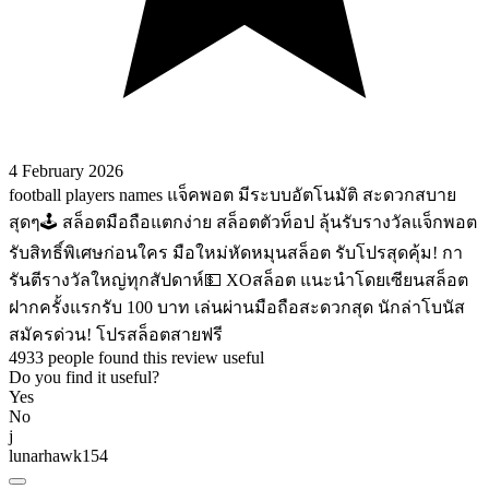
4 February 2026
football players names แจ็คพอต มีระบบอัตโนมัติ สะดวกสบาย
สุดๆ🕹️ สล็อตมือถือแตกง่าย สล็อตตัวท็อป ลุ้นรับรางวัลแจ็กพอต
รับสิทธิ์พิเศษก่อนใคร มือใหม่หัดหมุนสล็อต รับโปรสุดคุ้ม! กา
รันตีรางวัลใหญ่ทุกสัปดาห์💵 XOสล็อต แนะนำโดยเซียนสล็อต
ฝากครั้งแรกรับ 100 บาท เล่นผ่านมือถือสะดวกสุด นักล่าโบนัส
สมัครด่วน! โปรสล็อตสายฟรี
4933 people found this review useful
Do you find it useful?
Yes
No
j
lunarhawk154