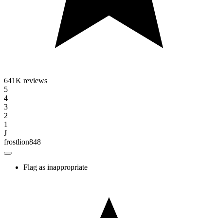
641K reviews
5
4
3
2
1
J
frostlion848
Flag as inappropriate