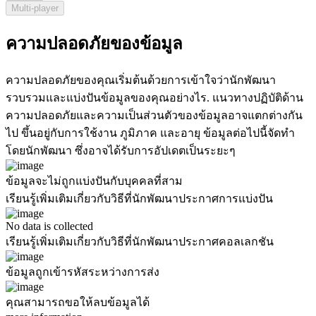
Multi-player
ความปลอดภัยของข้อมูล
ความปลอดภัยของคุณเริ่มต้นด้วยการเข้าใจว่านักพัฒนา
รวบรวมและแบ่งปันข้อมูลของคุณอย่างไร.
แนวทางปฏิบัติด้าน
ความปลอดภัยและความเป็นส่วนตัวของข้อมูลอาจแตกต่างกัน
ไป ขึ้นอยู่กับการใช้งาน ภูมิภาค และอายุ
ข้อมูลต่อไปนี้จัดทำ
โดยนักพัฒนา ซึ่งอาจได้รับการอัปเดตเป็นระยะๆ
ข้อมูลจะไม่ถูกแบ่งปันกับบุคคลที่สาม
เรียนรู้เพิ่มเติมเกี่ยวกับวิธีที่นักพัฒนาประกาศการแบ่งปัน
No data is collected
เรียนรู้เพิ่มเติมเกี่ยวกับวิธีที่นักพัฒนาประกาศคอลเลกชัน
ข้อมูลถูกเข้ารหัสระหว่างการส่ง
คุณสามารถขอให้ลบข้อมูลได้